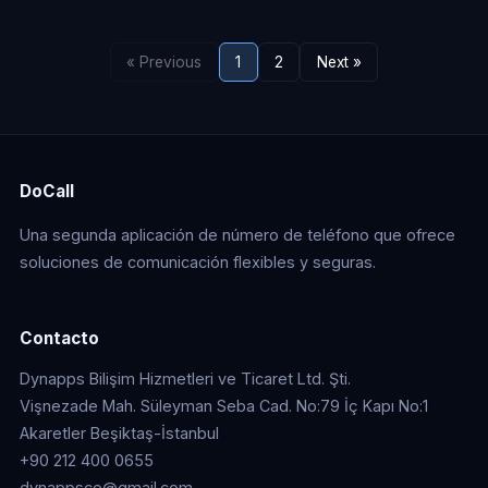
« Previous
1
2
Next »
DoCall
Una segunda aplicación de número de teléfono que ofrece
soluciones de comunicación flexibles y seguras.
Contacto
Dynapps Bilişim Hizmetleri ve Ticaret Ltd. Şti.
Vişnezade Mah. Süleyman Seba Cad. No:79 İç Kapı No:1
Akaretler Beşiktaş-İstanbul
+90 212 400 0655
dynappsco@gmail.com