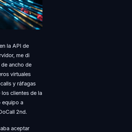
en la API de
rvidor, me di
es de ancho de
ros virtuales
alls y ráfagas
los clientes de la
o equipo a
DoCall 2nd.
caba aceptar