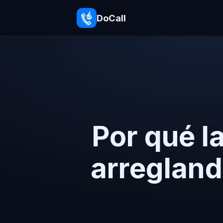
DoCall
Por qué la
arregland