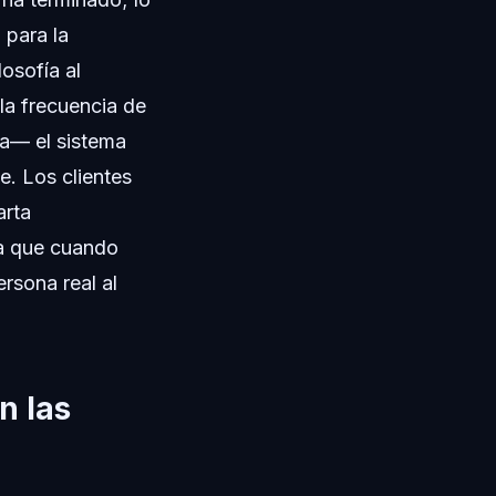
 para la
osofía al
la frecuencia de
da— el sistema
e. Los clientes
arta
ca que cuando
rsona real al
n las