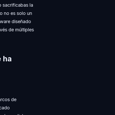
 sacrificabas la
no no es solo un
ftware diseñado
vés de múltiples
e ha
arcos de
icado