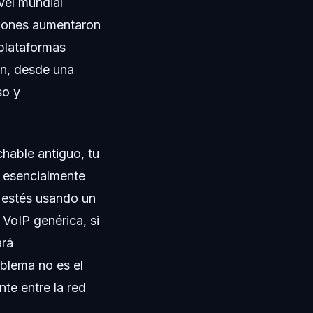
vel mundial
ciones aumentaron
plataformas
an, desde una
so y
hable antiguo, tu
os esencialmente
e estés usando un
 VoIP genérica, si
ará
blema no es el
nte entre la red