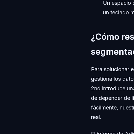
Un espacio 
un teclado m
¿Cómo res
segmentac
Para solucionar e
gestiona los dat
2nd introduce un
de depender de l
fácilmente, nuest
real.
El informe de Adj