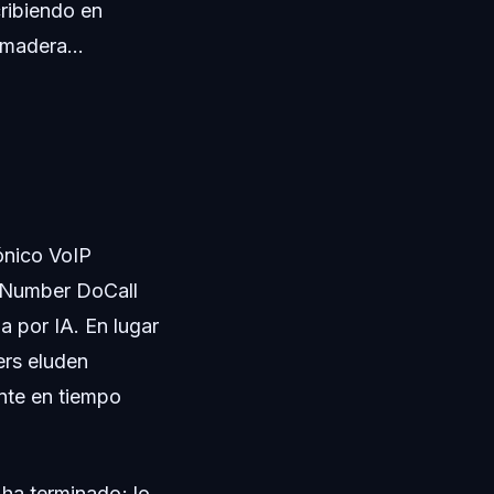
ribiendo en
madera...
ónico VoIP
e Number DoCall
 por IA. En lugar
ers eluden
ante en tiempo
 ha terminado; lo