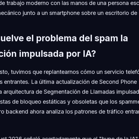
de trabajo moderno con las manos de una persona esc
ecánico junto a un smartphone sobre un escritorio de 
uelve el problema del spam la
ión impulsada por IA?
sto, tuvimos que replantearnos cómo un servicio telef
os entrantes. La última actualización de Second Phon
a arquitectura de Segmentación de Llamadas impulsada
istas de bloqueo estáticas y obsoletas que los spamm
ro backend ahora analiza los patrones de tráfico entr
ust 2026 señaló acertadamente que el "hype de la IA"