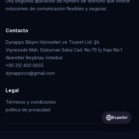
Una segunda aplicación de número de teléfono que ofrece
soluciones de comunicación flexibles y seguras.
Contacto
Dynapps Bilişim Hizmetleri ve Ticaret Ltd. Şti.
Vişnezade Mah. Süleyman Seba Cad. No:79 İç Kapı No:1
Akaretler Beşiktaş-İstanbul
+90 212 400 0655
dynappsco@gmail.com
Legal
Términos y condiciones
política de privacidad
Español
© 2026 Dynapps Bilişim Hizmetleri ve Ticaret Ltd. Şti.