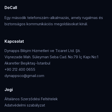
DoCall
Egy második telefonszám-alkalmazás, amely rugalmas és
biztonságos kommunikációs megoldásokat kínál.
Kapcsolat
Dynapps Bilişim Hizmetleri ve Ticaret Ltd. Şti.
Vişnezade Mah. Süleyman Seba Cad. No:79 İç Kapı No:1
Akaretler Beşiktaş-İstanbul
+90 212 400 0655
dynappsco@gmail.com
Jogi
Általános Szerződési Feltételek
Adatvédelmi szabályzat