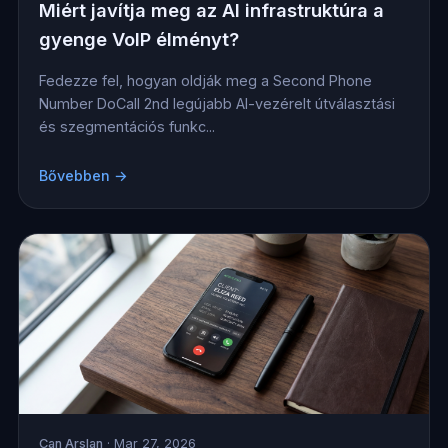
Miért javítja meg az AI infrastruktúra a
gyenge VoIP élményt?
Fedezze fel, hogyan oldják meg a Second Phone
Number DoCall 2nd legújabb AI-vezérelt útválasztási
és szegmentációs funkc...
Bővebben →
Can Arslan
· Mar 27, 2026