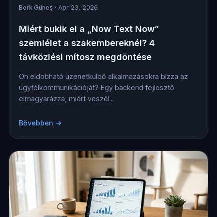
Berk Güneş
· Apr 23, 2026
Miért bukik el a „Now Text Now”
szemlélet a szakembereknél? 4
távközlési mítosz megdöntése
Ön eldobható üzenetküldő alkalmazásokra bízza az
ügyfélkommunikációját? Egy backend fejlesztő
elmagyarázza, miért veszél...
Bővebben →