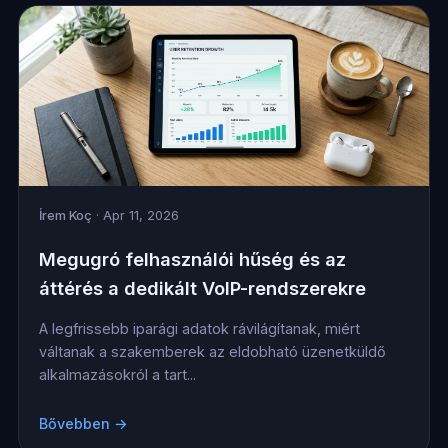
İrem Koç
· Apr 11, 2026
Megugró felhasználói hűség és az
áttérés a dedikált VoIP-rendszerekre
A legfrissebb iparági adatok rávilágítanak, miért
váltanak a szakemberek az eldobható üzenetküldő
alkalmazásokról a tart...
Bővebben →