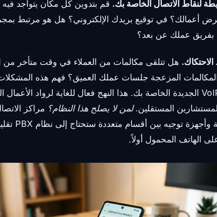
قم بتدوين كل مكان يتواجد فيه ر
هل تتلقى مكالمات من العملاء في وقت متأخر من ا
لمكالمات المزعجة جلسات عملك العميق؟ فهم هذه المشكلات
بضبط خدمة هاتف VoIP الجديدة الخاصة بك. هذا النهج فعال للغاية لرواد الأع
لمستشارين المستقلين.
لمن لا يصلح هذا النظام؟
مراكز الاتصا
تتطلب هواتف مكتبية
لى الهاتف المحمول أولاً.