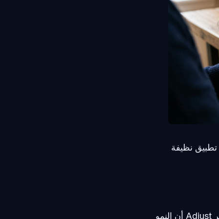
تطبيق نظيفة
يمتلئ متجر التطبيقات بأدوات الاتصال، لكنها لا تخدم جميعاً نفس الغرض. يؤكد تقرير Adjust أن النمو