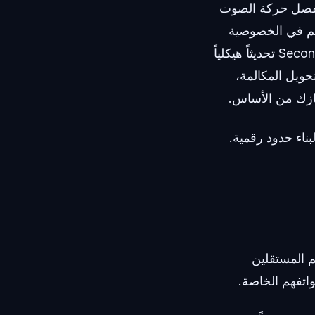
 اتصال سحابي يفصل حركة الصوت
 ذكي وتحكم في الخصوصية
عبر اتصال إنترنت مخصص. مؤخراً، أطلق تطبيق Second Phone Number DoCall 2nd تحديثاً هيكلياً
حويل المكالمة،
جهازك من الأساس.
اء حدود رقمية.
م المستقلين
اتفهم الخاصة.