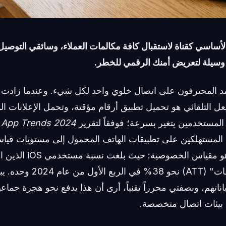
أساسي كقناة لاستقبال كافة مكالمات العملاء، وسائقي التوصيل،
 وسيلة لتعريض أمنك الرقمي للخطر.
د المحترفون على اتصال خلوي واحد لكل شيء. وعندما زادت 
د الفعل التلقائي هو تحميل تطبيق أرقام مؤقتة، وتحمل الإعلانات 
لمستخدمين يتغير بسرعة؛ فوفقاً لتقرير
 App Trends 2024
دولار. والأكثر دلالة هو مقي
"شفافية تتبع التطبيقات" (ATT)
ناتهم، وبصفتي محرراً تقنياً، أرى أن هذا يدفع نحو هجرة جماع
ى بيئات اتصال متخصصة.