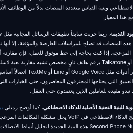
 الاصطناعي وبنية القياس متعددة المنصات بدلاً من الوظائف الأ
 هذا المعيار.
رغم أن هذه المنصات قد تصلح للمراسلات العارضة والمؤقتة، إلا أنها
ت المزعجة. إذا كنت بحاجة إلى خط موثوق للعمل، فإن مقارنة 
Zangi Messenger أو Talkatone برقم هاتف ثانٍ مخصص تشبه مقارنة لع
تجارية. وبالمثل، توفر أدوات مثل gle Voice
لعميق التي يحتاجها المحترفون المعاصرون. حتى الخيارات التي
كما أوضح زميلي
بي
، فإن دمج الذكاء الاصطناعي في VoIP يحل مشكلة المك
Second Phone Number DoCall 2nd هذه البنية الجديدة لتحليل أنماط