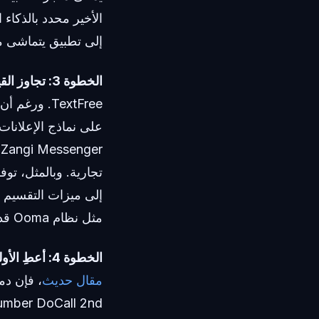
الأخير محدد بالذكاء
إلى تطبيق يتماشى مع
الخطوة 3: تجاوز القيود القديمة.
TextFree. و
على نماذج الإعلانا
إلى ميزات التقسيم ا
مثل نظام Ooma قد تبدو مقيدة للعاملين الذين يعتمدون على التنقل.
الخطوة 4: أعطِ الأولوية للبنية التحتية الأصلية للذكاء الاصطناعي.
مقال حديث