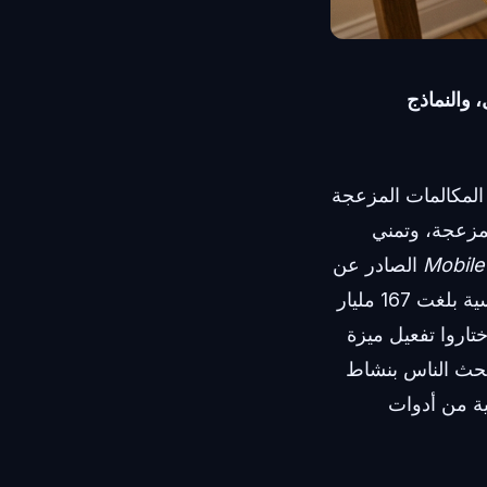
 والنماذج
المكالمات المزعجة
المزعجة، وتمني
Mobile
الصادر عن
Adjust، وصل إنفاق المستهلكين على تطبيقات الهاتف المحمول إلى مستويات قياسية بلغت 167 مليار
اس الخصوصية: حيث بلغت نسبة مستخدمي iOS الذين اختاروا تفعيل ميزة
 نحو 38% في الربع الأول من عام 2024 وحده. يبحث الناس بنشاط
ية من أدوات