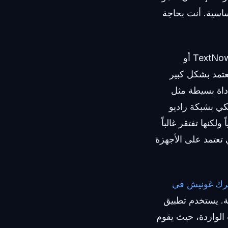
ساسية. أنت بحاجة
ربما جربت سابقاً تطبيقات الرسائل المجانية مثل TextNow أو
 تعتمد بشكل كبير
أداة بسيطة مثل
بة لاسلكي بشبكة راديو
Goo أو Line أو TextMe اتصالاً أساسياً ولكنها تفتقر غالباً
 تعتمد على الأجهزة
رك غونيش في
المات المزعجة. يستخدم تطبيق
 الاتصالات الواردة، حيث يقوم