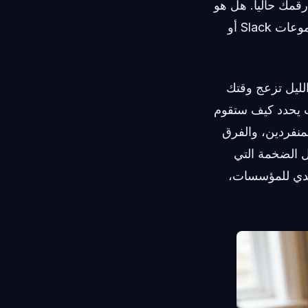
قمك حالياً. هل هو
موجود في موقع معرض أعمالك؟ في توقيع بريدك الإلكتروني؟ هل هو مرتبط بمجموعات Slack أو
لليل تزعج وقتك
 يحدد كيف ستقوم
مال المنفردين، والفرق
ل الضخمة التي
 وأجهزة توجيه بين أقسام متعددة ستحتاج إلى نظام PBX تقليدي للمؤسسات،