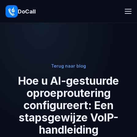
DoCall
Terug naar blog
Hoe u AI-gestuurde
oproeproutering
configureert: Een
stapsgewijze VoIP-
handleiding