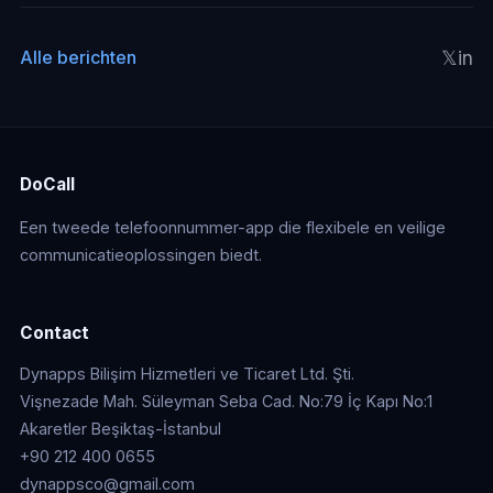
𝕏
in
Alle berichten
DoCall
Een tweede telefoonnummer-app die flexibele en veilige
communicatieoplossingen biedt.
Contact
Dynapps Bilişim Hizmetleri ve Ticaret Ltd. Şti.
Vişnezade Mah. Süleyman Seba Cad. No:79 İç Kapı No:1
Akaretler Beşiktaş-İstanbul
+90 212 400 0655
dynappsco@gmail.com