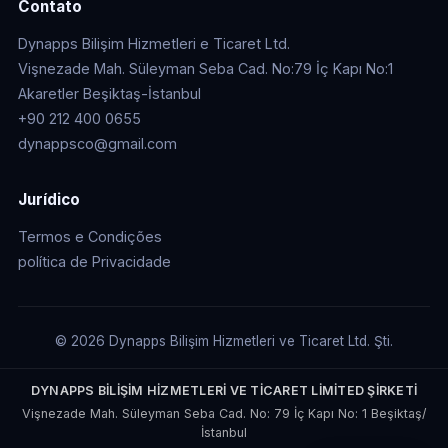
Contato
Dynapps Bilişim Hizmetleri e Ticaret Ltd.
Vişnezade Mah. Süleyman Seba Cad. No:79 İç Kapı No:1
Akaretler Beşiktaş-İstanbul
+90 212 400 0655
dynappsco@gmail.com
Jurídico
Termos e Condições
política de Privacidade
© 2026 Dynapps Bilişim Hizmetleri ve Ticaret Ltd. Şti.
DYNAPPS BİLİŞİM HİZMETLERİ VE TİCARET LİMİTED ŞİRKETİ
Vişnezade Mah. Süleyman Seba Cad. No: 79 İç Kapı No: 1 Beşiktaş/
İstanbul