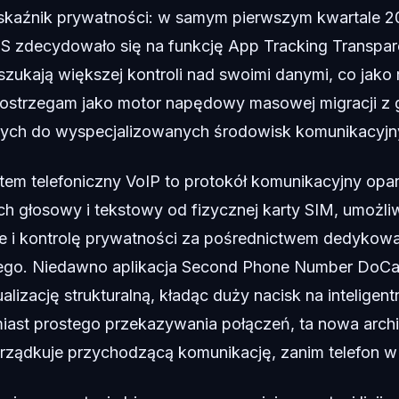
kaźnik prywatności: w samym pierwszym kwartale 
S zdecydowało się na funkcję App Tracking Transpar
szukają większej kontroli nad swoimi danymi, co jako 
postrzegam jako motor napędowy masowej migracji z
wych do wyspecjalizowanych środowisk komunikacyjn
m telefoniczny VoIP to protokół komunikacyjny opar
ch głosowy i tekstowy od fizycznej karty SIM, umożliw
e i kontrolę prywatności za pośrednictwem dedykow
o. Niedawno aplikacja Second Phone Number DoCal
lizację strukturalną, kładąc duży nacisk na inteligen
iast prostego przekazywania połączeń, ta nowa archite
orządkuje przychodzącą komunikację, zanim telefon w