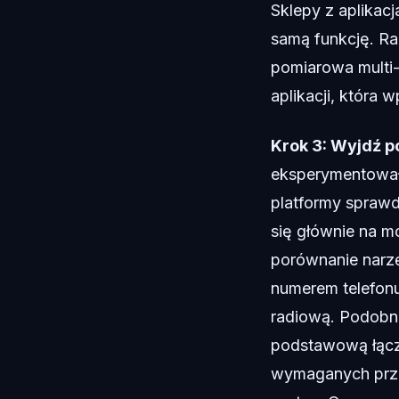
Sklepy z aplikacj
samą funkcję. Rap
pomiarowa multi-
aplikacji, która w
Krok 3: Wyjdź p
eksperymentował
platformy sprawd
się głównie na m
porównanie narz
numerem telefonu
radiową. Podobni
podstawową łącz
wymaganych prze