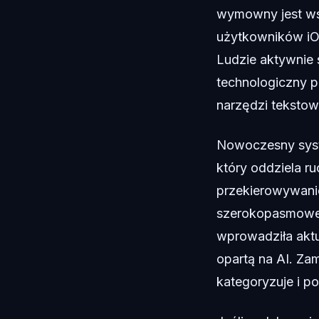
wymowny jest ws
użytkowników iO
Ludzie aktywnie 
technologiczny 
narzędzi teksto
Nowoczesny syste
który oddziela ru
przekierowywani
szerokopasmoweg
wprowadziła aktua
opartą na AI. Zam
kategoryzuje i p