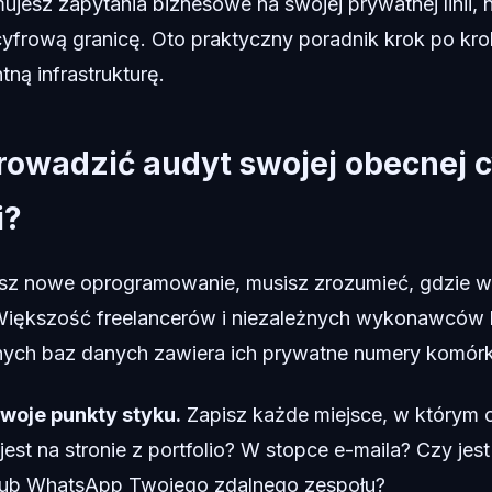
mujesz zapytania biznesowe na swojej prywatnej linii, 
frową granicę. Oto praktyczny poradnik krok po kro
tną infrastrukturę.
rowadzić audyt swojej obecnej 
i?
esz nowe oprogramowanie, musisz zrozumieć, gdzie w
iększość freelancerów i niezależnych wykonawców ba
znych baz danych zawiera ich prywatne numery komór
swoje punkty styku.
Zapisz każde miejsce, w którym o
est na stronie z portfolio? W stopce e-maila? Czy jes
 lub WhatsApp Twojego zdalnego zespołu?