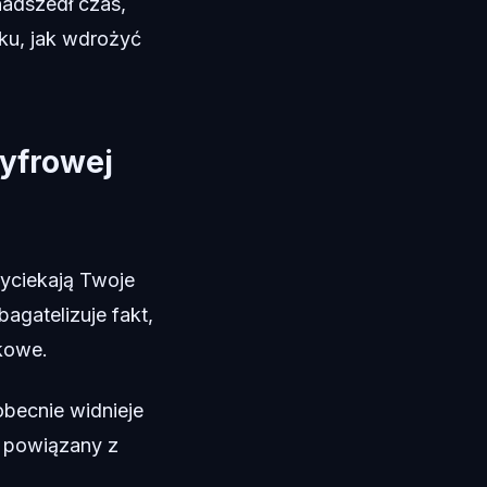
nadszedł czas,
ku, jak wdrożyć
cyfrowej
yciekają Twoje
gatelizuje fakt,
kowe.
becnie widnieje
t powiązany z