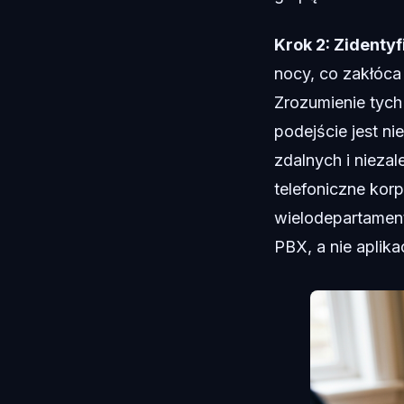
Krok 2: Zidentyf
nocy, co zakłóca
Zrozumienie tych
podejście jest n
zdalnych i nieza
telefoniczne kor
wielodepartamen
PBX, a nie aplikac