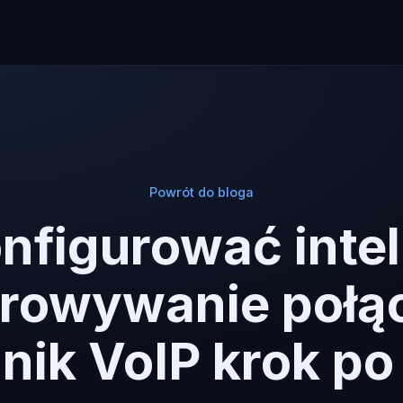
Powrót do bloga
nfigurować inte
erowywanie połąc
nik VoIP krok po