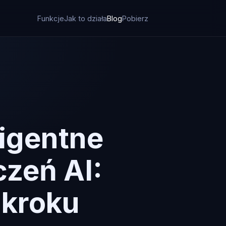
Funkcje
Jak to działa
Blog
Pobierz
ligentne
zeń AI:
 kroku