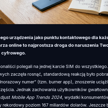
go urządzenia jako punktu kontaktowego dla każd
larza online to najprostsza droga do naruszenia Tw
 cyfrowego.
jonaliści polegali na jednej karcie SIM do wszystkiego
ych zaczęła rosnąć, standardową reakcją było pobr
ednorazowy numer” (tzm. burner app), znoszenie uciążl
szczęścia. Jednak zachowania użytkowników gwałtownie
Adjust
Mobile App Trends 2024
, wydatki konsumentów
y rekordowy poziom 167 miliardów dolarów. Jeszcze b