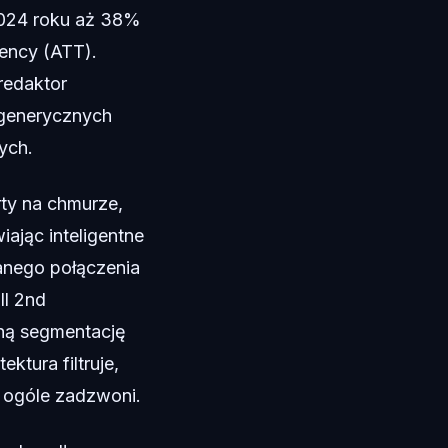
2024 roku aż 38%
ency (ATT).
redaktor
 generycznych
ych.
ty na chmurze,
iając inteligentne
anego połączenia
l 2nd
tną segmentację
ktura filtruje,
 ogóle zadzwoni.