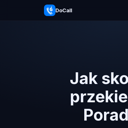
DoCall
Jak sko
przeki
Porad