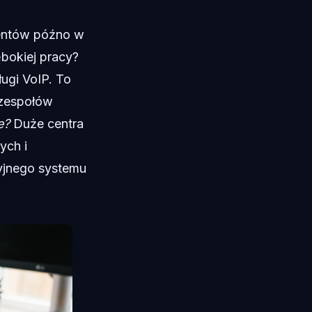
ientów późno w
bokiej pracy?
ugi VoIP. To
 zespołów
e?
Duże centra
ych i
yjnego systemu