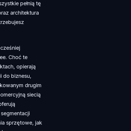
zystkie pełnią tę
raz architektura
trzebujesz
cześniej
ee. Choć te
tach, opierają
i do biznesu,
dykowanym drugim
omercyjną siecią
oferują
 segmentacji
a sprzętowe, jak