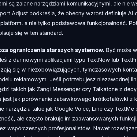
ami są zalane narzędziami komunikacyjnymi, ale nie ws
ort Adjust podkreśla, że obecny wzrost definiuje AI o
platform, a nie tylko podstawowa funkcjonalność. Po
pisuje się w ten standard.
oza ograniczenia starszych systemów.
Być może w
eś z darmowymi aplikacjami typu TextNow lub TextFr
zają się w niezobowiązujących, tymczasowych kontak
odelu reklamowym. Jeśli potrzebujesz niezawodnej lini
ędzi takich jak Zangi Messenger czy Talkatone z de
 jest jak porównanie zabawkowego krótkofalówki z k
e narzędzia takie jak Google Voice, Line czy TextMe 
ność, ale często brakuje im zaawansowanych funkcji
z współczesnych profesjonalistów. Nawet rozwiązani