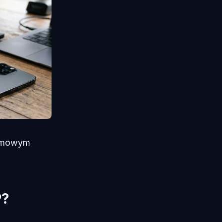
domowym
P?