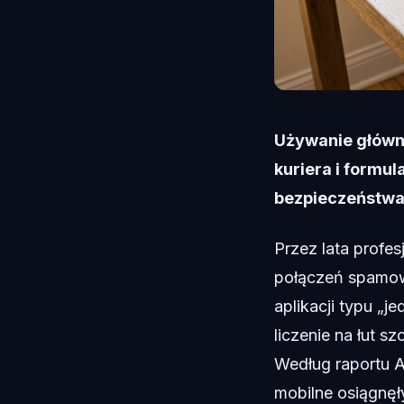
Używanie główne
kuriera i formu
bezpieczeństwa
Przez lata profes
połączeń spamow
aplikacji typu „j
liczenie na łut 
Według raportu 
mobilne osiągnęł