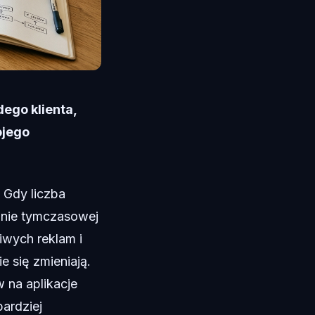
ego klienta,
ojego
. Gdy liczba
anie tymczasowej
iwych reklam i
 się zmieniają.
 na aplikacje
ardziej