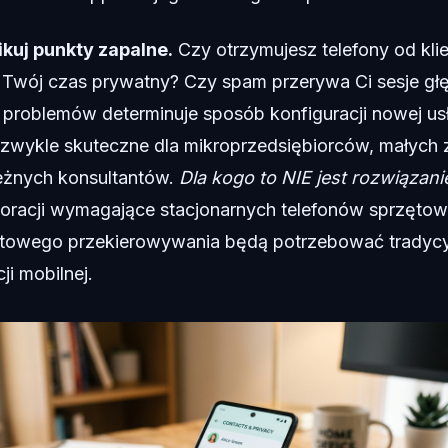
ikuj punkty zapalne.
Czy otrzymujesz telefony od kl
 Twój czas prywatny? Czy spam przerywa Ci sesje głę
 problemów determinuje sposób konfiguracji nowej usł
iezwykle skuteczne dla mikroprzedsiębiorców, małych
leżnych konsultantów.
Dla kogo to NIE jest rozwiązani
poracji wymagające stacjonarnych telefonów sprzętow
towego przekierowywania będą potrzebować tradyc
ji mobilnej.