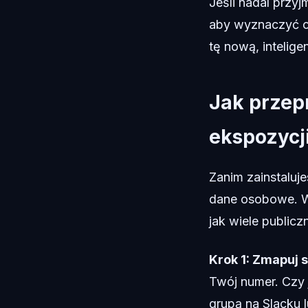
Jeśli nadal przyj
aby wyznaczyć cy
tę nową, inteligen
Jak przep
ekspozycj
Zanim zainstaluj
dane osobowe. W
jak wiele public
Krok 1: Zmapuj 
Twój numer. Czy j
grupą na Slacku