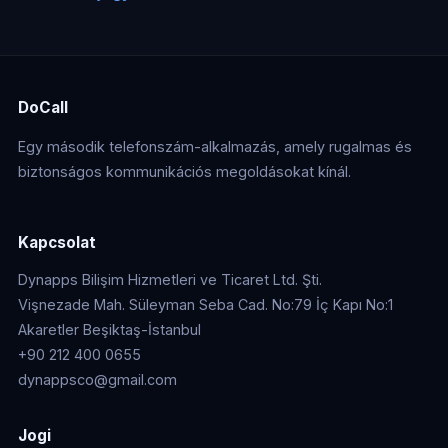
DoCall
Egy második telefonszám-alkalmazás, amely rugalmas és
biztonságos kommunikációs megoldásokat kínál.
Kapcsolat
Dynapps Bilişim Hizmetleri ve Ticaret Ltd. Şti.
Vişnezade Mah. Süleyman Seba Cad. No:79 İç Kapı No:1
Akaretler Beşiktaş-İstanbul
+90 212 400 0655
dynappsco@gmail.com
Jogi