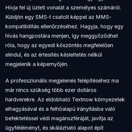
Hívja fel új üzleti vonalát a személyes számáról.
Küldjön egy SMS-t csatolt képpel az MMS-
kompatibilitás ellenőrzéséhez. Hagyja, hogy egy
hívás hangpostára menjen, így meggyőződhet
róla, hogy az egyedi köszöntés megfelelően
elindul, és az értesítés késleltetés nélkül
megjelenik a képernyőjén.
A professzionális megjelenés felépítéséhez ma
már nincs szükség több ezer dolláros
hardverekre. Az eldobható Textnow környezetek
elhagyásával és a felhőalapú irányításba való
befektetéssel védi magánszféráját, javítja az
ügyfélélményt, és skálázható alapot épít