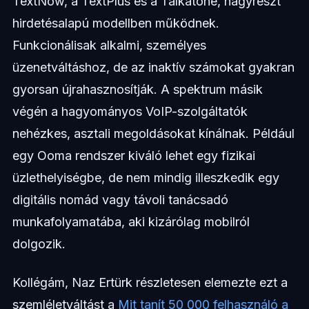
TextNow, a TextPlus és a Talkatone, nagyrészt
hirdetésalapú modellben működnek.
Funkcionálisak alkalmi, személyes
üzenetváltáshoz, de az inaktív számokat gyakran
gyorsan újrahasznosítják. A spektrum másik
végén a hagyományos VoIP-szolgáltatók
nehézkes, asztali megoldásokat kínálnak. Például
egy Ooma rendszer kiváló lehet egy fizikai
üzlethelyiségbe, de nem mindig illeszkedik egy
digitális nomád vagy távoli tanácsadó
munkafolyamatába, aki kizárólag mobilról
dolgozik.
Kollégám, Naz Ertürk részletesen elemezte ezt a
szemléletváltást a
Mit tanít 50 000 felhasználó a