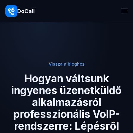
DoCall
Vissza a bloghoz
Hogyan váltsunk
ingyenes üzenetküldő
alkalmazásról
professzionális VoIP-
rendszerre: Lépésről