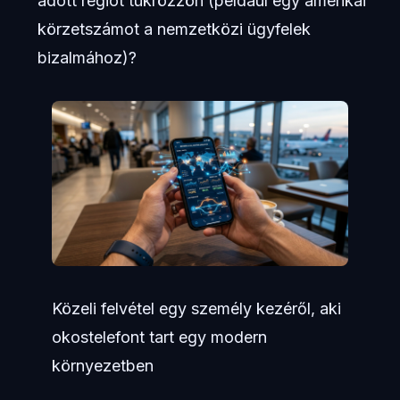
adott régiót tükrözzön (például egy amerikai
körzetszámot a nemzetközi ügyfelek
bizalmához)?
Közeli felvétel egy személy kezéről, aki
okostelefont tart egy modern
környezetben