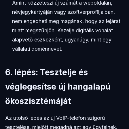
Amint közzéteszi új számát a weboldalán,
névjegykártyáján vagy szoftverprofiljaiban,
nem engedheti meg magának, hogy az lejárat
miatt megszűnjön. Kezelje digitális vonalát
alapvető eszközként, ugyanúgy, mint egy
vállalati doménnevet.
6. lépés: Tesztelje és
véglegesítse új hangalapú
ökoszisztémáját
Az utolsó lépés az új VoIP-telefon szigorú
tesztelése, mielőtt megadná azt egy ügyfélnek.