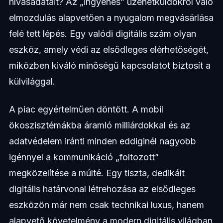
hívásadatait? Az „ingyenes” üzenetküldőkről való
elmozdulás alapvetően a nyugalom megvásárlása
felé tett lépés. Egy valódi digitális szám olyan
eszköz, amely védi az elsődleges elérhetőségét,
miközben kiváló minőségű kapcsolatot biztosít a
külvilággal.
A piac egyértelműen döntött. A mobil
ökoszisztémákba áramló milliárdokkal és az
adatvédelem iránti minden eddiginél nagyobb
igénnyel a kommunikáció „foltozott”
megközelítése a múlté. Egy tiszta, dedikált
digitális határvonal létrehozása az elsődleges
eszközön már nem csak technikai luxus, hanem
alapvető követelmény a modern digitális világban