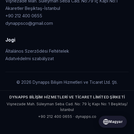
Vişnezade Mah. Süleyman Seba Cad. No:79 İç Kapı No:1
Akaretler Beşiktaş-İstanbul
+90 212 400 0655
dynappsco@gmail.com
Jogi
Általános Szerződési Feltételek
Adatvédelmi szabályzat
© 2026 Dynapps Bilişim Hizmetleri ve Ticaret Ltd. Şti.
DYNAPPS BİLİŞİM HİZMETLERİ VE TİCARET LİMİTED ŞİRKETİ
Vişnezade Mah. Süleyman Seba Cad. No: 79 İç Kapı No: 1 Beşiktaş/
İstanbul
+90 212 400 0655
·
dynapps.co
Magyar