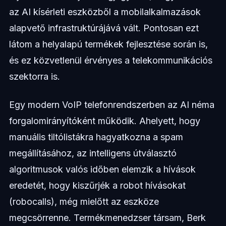
az AI kísérleti eszközből a mobilalkalmazások
alapvető infrastruktúrájává vált. Pontosan ezt
látom a helyalapú termékek fejlesztése során is,
és ez közvetlenül érvényes a telekommunikációs
szektorra is.
Egy modern VoIP telefonrendszerben az AI néma
forgalomirányítóként működik. Ahelyett, hogy
manuális tiltólistákra hagyatkozna a spam
megállításához, az intelligens útválasztó
algoritmusok valós időben elemzik a hívások
eredetét, hogy kiszűrjék a robot hívásokat
(robocalls), még mielőtt az eszköze
megcsörrenne. Termékmenedzser társam, Berk