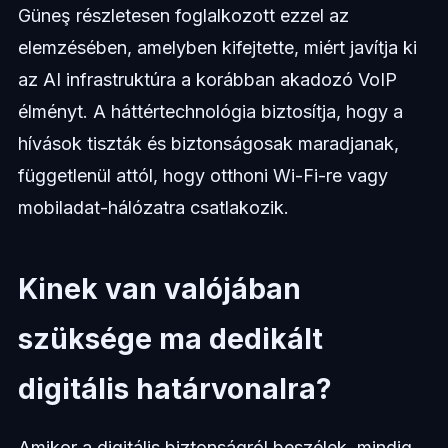
Güneş részletesen foglalkozott ezzel az
elemzésében, amelyben kifejtette, miért javítja ki
az AI infrastruktúra a korábban akadozó VoIP
élményt. A háttértechnológia biztosítja, hogy a
hívások tiszták és biztonságosak maradjanak,
függetlenül attól, hogy otthoni Wi-Fi-re vagy
mobiladat-hálózatra csatlakozik.
Kinek van valójában
szüksége ma dedikált
digitális határvonalra?
Amikor a digitális biztonságról beszélek, mindig