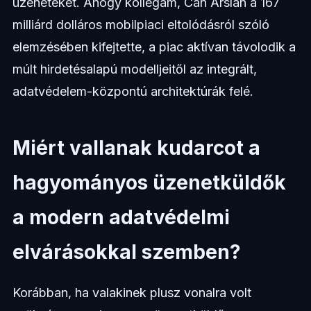
üzeneteket. Ahogy kollégám, Can Arslan a 167
milliárd dolláros mobilpiaci eltolódásról szóló
elemzésében kifejtette, a piac aktívan távolodik a
múlt hirdetésalapú modelljeitől az integrált,
adatvédelem-központú architektúrák felé.
Miért vallanak kudarcot a
hagyományos üzenetküldők
a modern adatvédelmi
elvárásokkal szemben?
Korábban, ha valakinek plusz vonalra volt