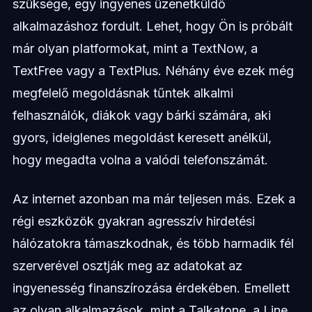
szüksége, egy ingyenes üzenetküldő
alkalmazáshoz fordult. Lehet, hogy Ön is próbált
már olyan platformokat, mint a TextNow, a
TextFree vagy a TextPlus. Néhány éve ezek még
megfelelő megoldásnak tűntek alkalmi
felhasználók, diákok vagy bárki számára, aki
gyors, ideiglenes megoldást keresett anélkül,
hogy megadta volna a valódi telefonszámát.
Az internet azonban ma már teljesen más. Ezek a
régi eszközök gyakran agresszív hirdetési
hálózatokra támaszkodnak, és több harmadik fél
szerverével osztják meg az adatokat az
ingyenesség finanszírozása érdekében. Emellett
az olyan alkalmazások, mint a Talkatone, a Line