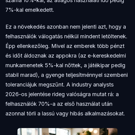
száma 10%-kal, az átlagos használati idő pedig
7%-kal emelkedett.
Ez a növekedés azonban nem jelenti azt, hogy a
felhasználók válogatás nélkül mindent letöltenek.
Épp ellenkezőleg. Mivel az emberek több pénzt
és időt áldoznak az appokra (az e-kereskedelmi
munkamenetek 5%-kal nőttek, a játékipar pedig
stabil marad), a gyenge teljesítménnyel szembeni
toleranciájuk megszűnt. A industry analysts
2026-os jelentése rideg valóságra mutat rá: a
felhasználók 70%-a az első használat után
azonnal törli a lassú vagy hibás alkalmazásokat.