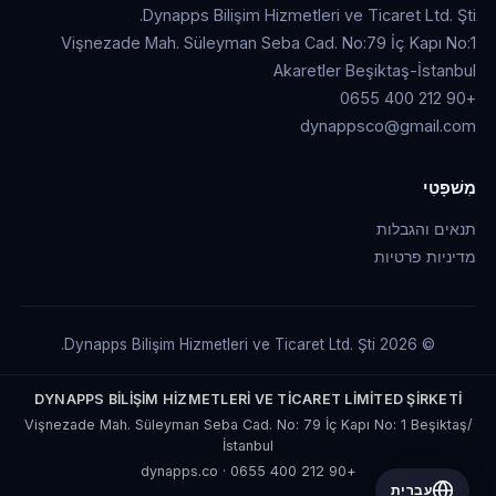
Dynapps Bilişim Hizmetleri ve Ticaret Ltd. Şti.
Vişnezade Mah. Süleyman Seba Cad. No:79 İç Kapı No:1
Akaretler Beşiktaş-İstanbul
+90 212 400 0655
dynappsco@gmail.com
מִשׁפָּטִי
תנאים והגבלות
מדיניות פרטיות
© 2026 Dynapps Bilişim Hizmetleri ve Ticaret Ltd. Şti.
DYNAPPS BİLİŞİM HİZMETLERİ VE TİCARET LİMİTED ŞİRKETİ
Vişnezade Mah. Süleyman Seba Cad. No: 79 İç Kapı No: 1 Beşiktaş/
İstanbul
dynapps.co
·
+90 212 400 0655
עברית