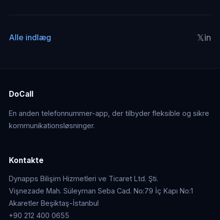
𝕏
in
Alle indlæg
DoCall
En anden telefonnummer-app, der tilbyder fleksible og sikre
kommunikationsløsninger.
Kontakte
Dynapps Bilişim Hizmetleri ve Ticaret Ltd. Şti.
Vişnezade Mah. Süleyman Seba Cad. No:79 İç Kapı No:1
Akaretler Beşiktaş-İstanbul
+90 212 400 0655