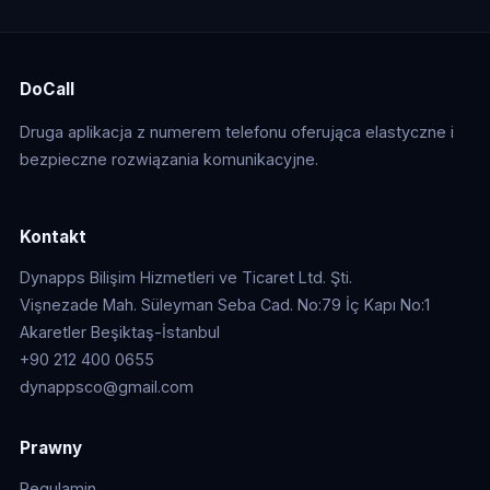
DoCall
Druga aplikacja z numerem telefonu oferująca elastyczne i
bezpieczne rozwiązania komunikacyjne.
Kontakt
Dynapps Bilişim Hizmetleri ve Ticaret Ltd. Şti.
Vişnezade Mah. Süleyman Seba Cad. No:79 İç Kapı No:1
Akaretler Beşiktaş-İstanbul
+90 212 400 0655
dynappsco@gmail.com
Prawny
Regulamin