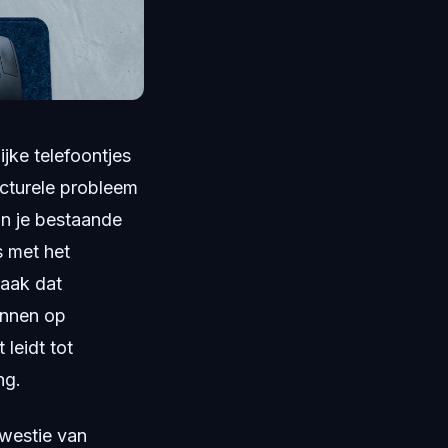
jke telefoontjes
ucturele probleem
an je bestaande
s met het
vaak dat
unnen op
leidt tot
ng.
 kwestie van