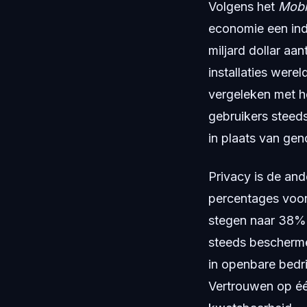
Volgens het
Mobi
economie een in
miljard dollar aa
installaties were
vergeleken met he
gebruikers steeds
in plaats van ge
Privacy is de and
percentages voor
stegen naar 38%,
steeds bescherme
in openbare bedri
Vertrouwen op één