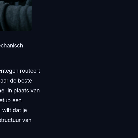
echanisch
ntegen routeert
naar de beste
e. In plaats van
setup een
 wilt dat je
structuur van