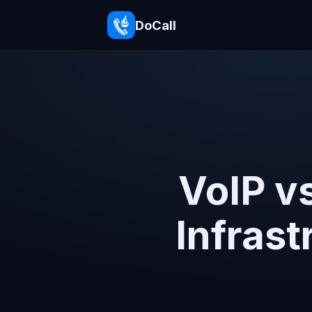
DoCall
VoIP v
Infrast