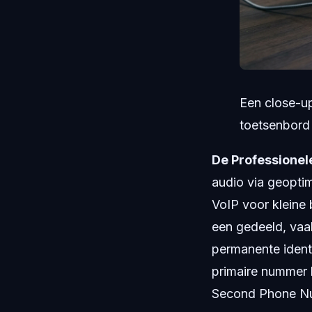
Een close-u
toetsenbord 
De Professionel
audio via geoptim
VoIP voor kleine 
een gedeeld, vaa
permanente identit
primaire nummer b
Second Phone Nu