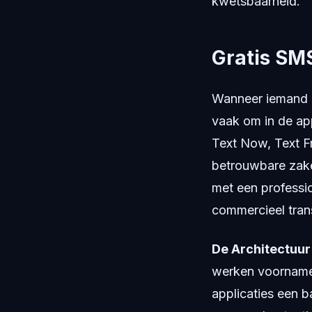
kwetsbaarheid.
Gratis SM
Wanneer iemand zi
vaak om in de ap
Text Now, Text Fr
betrouwbare zakel
met een professio
commercieel tran
De Architectuur
werken voornamel
applicaties een b