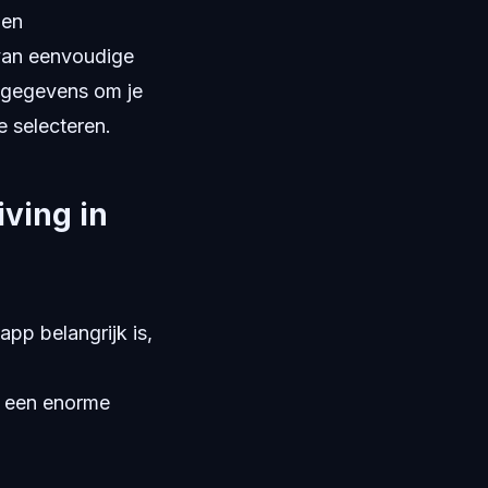
 en
 van eenvoudige
jkgegevens om je
e selecteren.
ving in
pp belangrijk is,
 een enorme