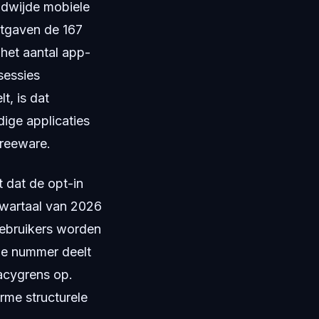
ldwijde mobiele
tgaven de 167
 het aantal app-
sessies
t, is dat
dige applicaties
freeware.
t dat de opt-in
kwartaal van 2026
ebruikers worden
le nummer deelt
vacygrens op.
rme structurele