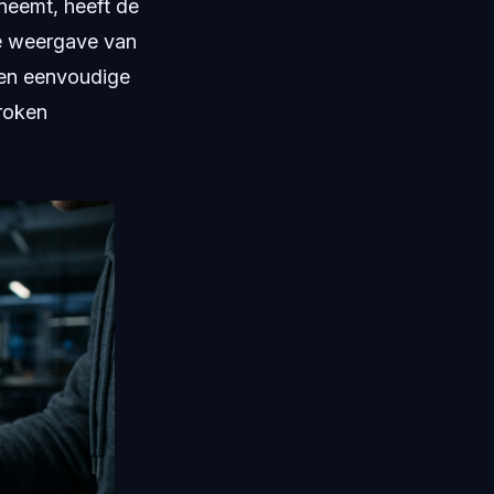
neemt, heeft de
de weergave van
een eenvoudige
broken