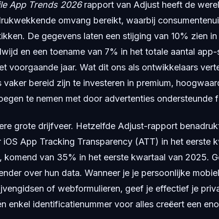
le App Trends 2026
rapport van Adjust heeft de were
drukwekkende omvang bereikt, waarbij consumentenui
ntikken. De gegevens laten een stijging van 10% zien in
ldwijd en een toename van 7% in het totale aantal app-
t voorgaande jaar. Wat dit ons als ontwikkelaars vertel
 vaker bereid zijn te investeren in premium, hoogwaar
noegen te nemen met door advertenties ondersteunde 
ere grote drijfveer. Hetzelfde Adjust-rapport benadruk
 iOS App Tracking Transparency (ATT) in het eerste 
 komend van 35% in het eerste kwartaal van 2025. G
nder over hun data. Wanneer je je persoonlijke mobie
jvengidsen of webformulieren, geef je effectief je pri
 enkel identificatienummer voor alles creëert een eno