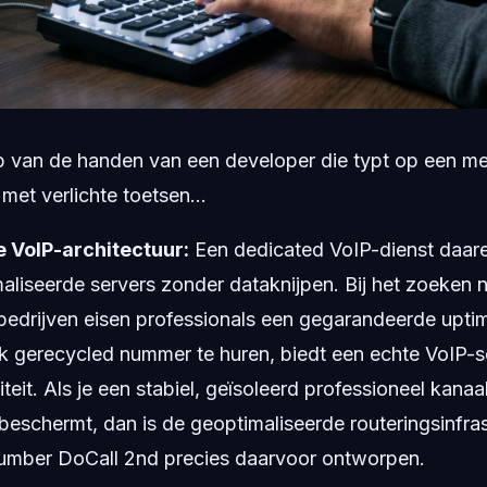
p van de handen van een developer die typt op een m
met verlichte toetsen...
e VoIP-architectuur:
Een dedicated VoIP-dienst daare
aliseerde servers zonder dataknijpen. Bij het zoeken 
bedrijven eisen professionals een gegarandeerde uptim
k gerecycled nummer te huren, biedt een echte VoIP-
eit. Als je een stabiel, geïsoleerd professioneel kanaal
eschermt, dan is de geoptimaliseerde routeringsinfra
mber DoCall 2nd precies daarvoor ontworpen.