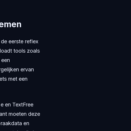
temen
 de eerste reflex
oadt tools zoals
s een
gelijken ervan
iets met een
Me en TextFree
kant moeten deze
spraakdata en