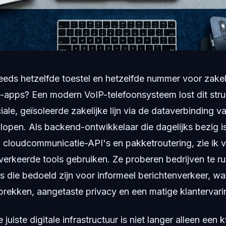
eeds hetzelfde toestel en hetzelfde nummer voor zakeli
ie-apps? Een modern VoIP-telefoonsysteem lost dit str
ale, geïsoleerde zakelijke lijn via de dataverbinding v
 lopen. Als backend-ontwikkelaar die dagelijks bezig i
n cloudcommunicatie-API's en pakketroutering, zie ik 
verkeerde tools gebruiken. Ze proberen bedrijven te r
ie bedoeld zijn voor informeel berichtenverkeer, wat 
rekken, aangetaste privacy en een matige klantervari
juiste digitale infrastructuur is niet langer alleen een