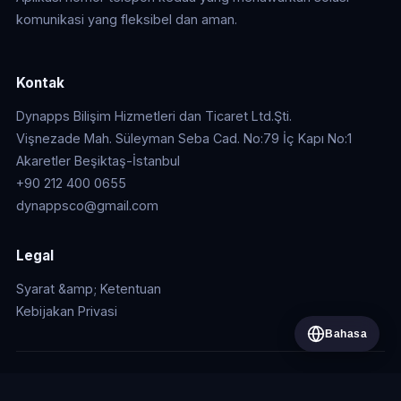
komunikasi yang fleksibel dan aman.
Kontak
Dynapps Bilişim Hizmetleri dan Ticaret Ltd.Şti.
Vişnezade Mah. Süleyman Seba Cad. No:79 İç Kapı No:1
Akaretler Beşiktaş-İstanbul
+90 212 400 0655
dynappsco@gmail.com
Legal
Syarat &amp; Ketentuan
Kebijakan Privasi
Bahasa
© 2026 Dynapps Bilişim Hizmetleri ve Ticaret Ltd. Şti.