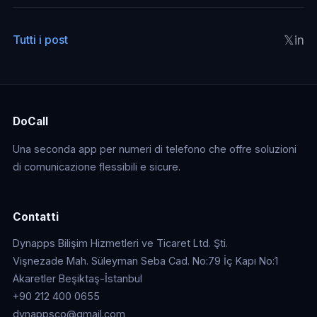
𝕏
in
Tutti i post
DoCall
Una seconda app per numeri di telefono che offre soluzioni
di comunicazione flessibili e sicure.
Contatti
Dynapps Bilişim Hizmetleri ve Ticaret Ltd. Şti.
Vişnezade Mah. Süleyman Seba Cad. No:79 İç Kapı No:1
Akaretler Beşiktaş-İstanbul
+90 212 400 0655
dynappsco@gmail.com