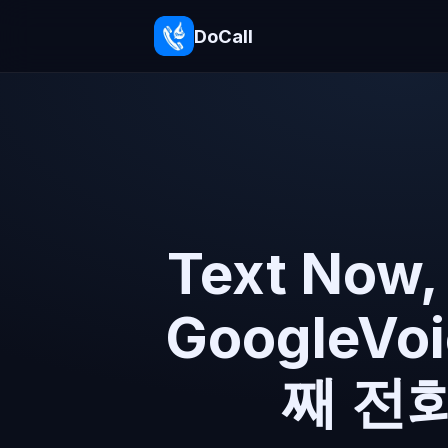
DoCall
Text Now, 
GoogleV
째 전