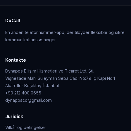
DoCall
En anden telefonnummer-app, der tilbyder fleksible og sikre
kommunikationsløsninger.
Kontakte
Dynapps Bilişim Hizmetleri ve Ticaret Ltd. Şti.
Vişnezade Mah. Süleyman Seba Cad. No:79 İç Kapı No:1
Akaretler Beşiktaş-İstanbul
+90 212 400 0655
dynappsco@gmail.com
Juridisk
Vilkår og betingelser