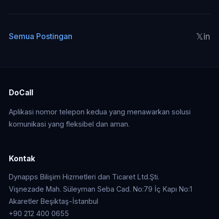
𝕏
in
Semua Postingan
DoCall
Aplikasi nomor telepon kedua yang menawarkan solusi
komunikasi yang fleksibel dan aman.
Kontak
Dynapps Bilişim Hizmetleri dan Ticaret Ltd.Şti.
Vişnezade Mah. Süleyman Seba Cad. No:79 İç Kapı No:1
Akaretler Beşiktaş-İstanbul
+90 212 400 0655