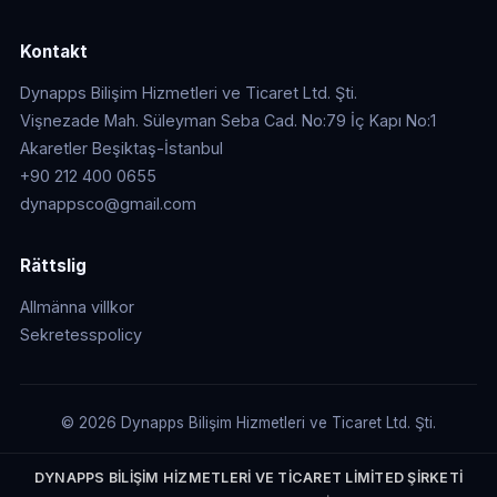
Kontakt
Dynapps Bilişim Hizmetleri ve Ticaret Ltd. Şti.
Vişnezade Mah. Süleyman Seba Cad. No:79 İç Kapı No:1
Akaretler Beşiktaş-İstanbul
+90 212 400 0655
dynappsco@gmail.com
Rättslig
Allmänna villkor
Sekretesspolicy
© 2026 Dynapps Bilişim Hizmetleri ve Ticaret Ltd. Şti.
DYNAPPS BİLİŞİM HİZMETLERİ VE TİCARET LİMİTED ŞİRKETİ