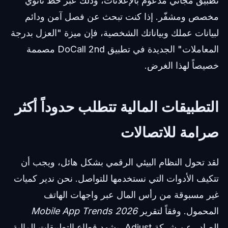
تطبيق مجاني مدعوم بالإعلانات، وذلك عبر خط ثانوي
مخصص ومشفّر. إذا كنت تبحث عن فصل آمن ودائم
لبيانات عملك وبياناتك الشخصية، فإن ميزة "العزل بدرجة
المعاملات" الجديدة في تطبيق DoCall 2nd مصممة
خصيصاً لهذا الغرض.
التطبيقات المالية تتطلب حدوداً أكثر
صرامة للاتصالات
لقد تحول النظام البيئي الرقمي بشكل هائل، ويجب أن
تتكيف الأدوات التي نستخدمها للتواصل. نحن ندير كميات
غير مسبوقة من رأس المال عبر واجهات الهاتف
المحمول. وفقاً لتقرير
Mobile App Trends 2026
الصادر عن شركة Adjust، يشهد قطاع التطبيقات المالية