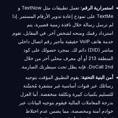
استمرارية الرقم:
تعمل تطبيقات مثل TextNow و
TextMe على نموذج إعادة تدوير الأرقام المستمر. إذا
لم ترسل رسالة خلال نافذة زمنية قصيرة، يتم
استرداد رقمك ومنحه لشخص آخر. في المقابل، تقوم
خدمة هاتف VoIP حقيقية بتأجير رقم اتصال داخلي
مباشر (DID) دائم لك. بمجرد حصولك على كود
المنطقة 213 أو أي معرف محلي آخر من خلال
DoCall 2nd، فإنه يظل تحت سيطرتك الصارمة.
أمن البنية التحتية:
يقوم التطبيق المؤقت بتوجيه
رسائلك عبر قنوات أساسية غير مشفرة مُحسَّنة
للتسليم بكميات كبيرة وتكلفة منخفضة. أما العزل
بدرجة المعاملات المالية فيقوم بتوجيه البيانات عبر
خوادم آمنة ومخصصة، مما يضمن عدم اختلاط