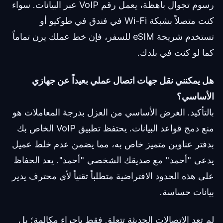
رسوم تجوال باهظة، يعمل رقم VoIP عبر البيانات. سواء
كنت متصلاً بشبكة Wi-Fi في فندق في طوكيو أو
تستخدم شريحة eSIM للسفر، فإن خط عملك يرن تماماً
كما لو كنت في بلدك.
هل يمكنني نقل جهات اتصال عملي بعيداً عن جهازي
الأساسي؟
بالتأكيد. الغرض الأساسي من العزل بدرجة المعاملات هو
منع دمج قواعد البيانات. يحتفظ تطبيق VoIP الخاص بك
بدفتر عناوين متميز خاص به، مما يضمن عدم خلط عميل
يدعى "أحمد" مع صديقك الشخصي "أحمد". يعد الحفاظ
على هذه الحدود الافتراضية متطلباً تقنياً لأي محترف يدير
بيانات حساسة.
لم تعد الاتصالات الحديثة تتعلق فقط بإجراء مكالمة؛ بل