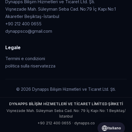
Dynapps Bilişim Hizmetleri ve Ticaret Ltd. Şti.
Vişnezade Mah. Süleyman Seba Cad. No:79 İç Kapı No:1
Akaretler Beşiktaş-İstanbul
+90 212 400 0655
dynappsco@gmail.com
Legale
Termini e condizioni
politica sulla riservatezza
© 2026 Dynapps Bilişim Hizmetleri ve Ticaret Ltd. Şti.
DYNAPPS BİLİŞİM HİZMETLERİ VE TİCARET LİMİTED ŞİRKETİ
Vişnezade Mah. Süleyman Seba Cad. No: 79 İç Kapı No: 1 Beşiktaş/
İstanbul
+90 212 400 0655
·
dynapps.co
Italiano