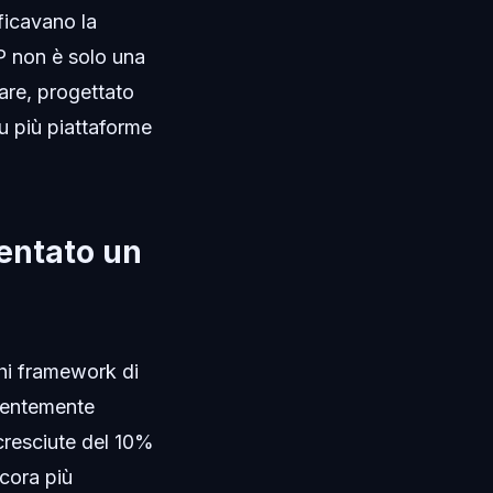
ificavano la
IP non è solo una
ware, progettato
u più piattaforme
ventato un
chi framework di
centemente
 cresciute del 10%
cora più