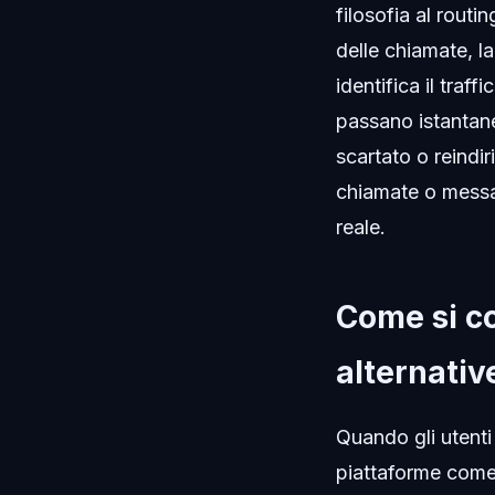
filosofia al rout
delle chiamate, l
identifica il traff
passano istantan
scartato o reindi
chiamate o messag
reale.
Come si co
alternativ
Quando gli utent
piattaforme come