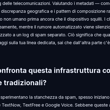
ing delle telecomunicazioni. Valutando i metadati — co
a discrepanza geografica e i pattern di composizione r
ico non umano prima ancora che il dispositivo squilli. I cli
eamente, mentre il rumore automatizzato viene silenz
rizzato a un log di spam separato. Ciò significa che qu
gi sulla tua linea dedicata, sai che dall'altra parte c
nfronta questa infrastruttura co
e tradizionali?
i sperimentano la stanchezza da spam, spesso iniziano
 TextNow, TextFree e Google Voice. Sebbene queste 