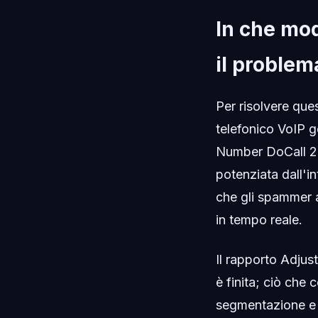
In che mod
il problem
Per risolvere que
telefonico VoIP g
Number DoCall 2n
potenziata dall'in
che gli spammer a
in tempo reale.
Il rapporto Adjus
è finita; ciò che 
segmentazione e 