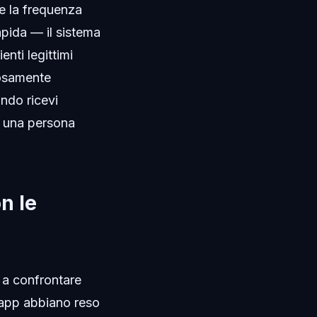
me la frequenza
apida — il sistema
enti legittimi
iosamente
ando ricevi
'è una persona
n le
 a confrontare
app abbiano reso