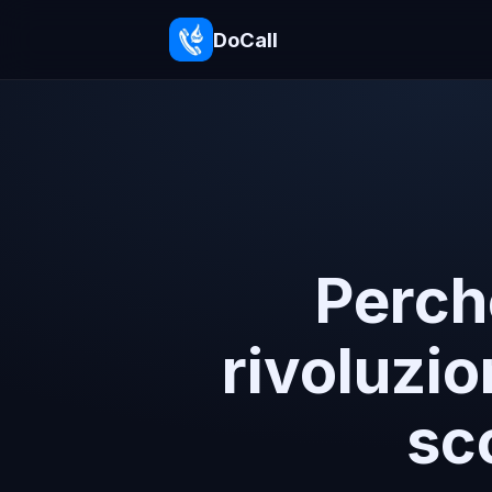
DoCall
Perché
rivoluzi
sc