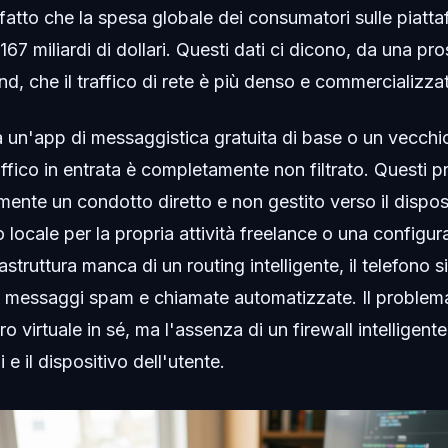
 fatto che la spesa globale dei consumatori sulle piatt
167 miliardi di dollari. Questi dati ci dicono, da una pro
d, che il traffico di rete è più denso e commercializza
a un'app di messaggistica gratuita di base o un vecch
ffico in entrata è completamente non filtrato. Questi pr
ente un condotto diretto e non gestito verso il disposi
so locale per la propria attività freelance o una configu
rastruttura manca di un routing intelligente, il telefono s
i messaggi spam e chiamate automatizzate. Il problema
 virtuale in sé, ma l'assenza di un firewall intelligente 
e il dispositivo dell'utente.