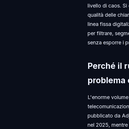
livello di caos. S
qualità delle chi
linea fissa digit
per filtrare, seg
senza esporre i pr
Perché il 
problema c
L'enorme volume d
telecomunicazion
pubblicato da Adju
nel 2025, mentre 