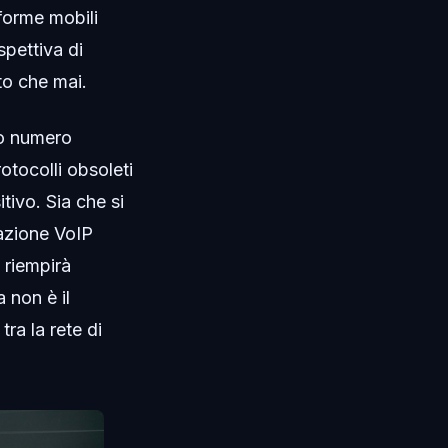
aforme mobili
spettiva di
to che mai.
io numero
otocolli obsoleti
tivo. Sia che si
razione VoIP
i riempirà
 non è il
tra la rete di