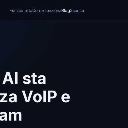
Funzionalità
Come funziona
Blog
Scarica
 AI sta
za VoIP e
pam