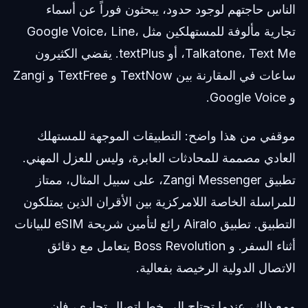
الناس حاجتهم لوجود حدود، يبحثون فوراً عن أسماء
تجارية مألوفة للمستهلكين مثل Google Voice، Line،
Talkatone، Text Me، أو textPlus. يقضي الكثيرون
ساعات في المقارنة بين TextNow و TextFree و Zangi
و Google Voice.
موقفي من هذا واضح: التطبيقات الموجهة للمستهلك
العادي مصممة للمحادثات العابرة، وليس للعزل المهني.
تطبيق Zangi Messenger، على سبيل المثال، ممتاز
للمراسلة الخاصة اللامركزية بين الأقران الذين يمتلكون
التطبيق. تطبيق Airalo رائع لتأمين شريحة eSIM للبيانات
أثناء السفر. و Boss Revolution يتعامل مع دقائق
الاتصال الدولية الرخيصة بفعالية.
ومع ذلك، عندما تحتاج إلى خط اتصال تجاري، فإن