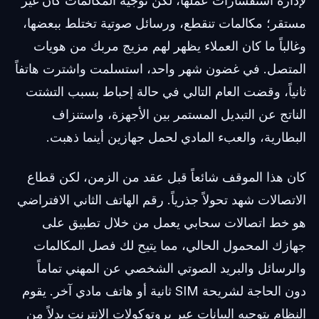
لإدارة استفسارات عملها، لكن توجيه المكالمات كان غير
مستقر؛ مكالمات تنقطع، ورسائل صوتية تختلط ببعضها،
وغالباً ما كان العملاء يظهر لهم مزيج مربك من هويات
المتصل. في غضون شهر واحد، استسلمت واشترت هاتفاً
ثانياً، وقضت العام التالي في حالة إحباط بسبب التشتت
الناتج عن التبديل المستمر بين الأجهزة، واستنزاف
البطارية، والعبء المادي لحمل جهازين أينما ذهبت.
كان هذا الموقف شائعاً قبل عقد من الزمن، لكن قطاع
الاتصالات شهد تحولاً جذرياً. رقم الهاتف الثاني الافتراضي
هو خط اتصالات سحابي يعمل من خلال تطبيق على
جهازك المحمول الحالي، مما يتيح لك فصل المكالمات
والرسائل والبريد الصوتي الشخصي عن المهني تماماً
دون الحاجة لشريحة SIM ثانية أو هاتف مادي آخر. يقوم
النظام بتوجيه البيانات عبر بروتوكولات الإنترنت بدلاً من