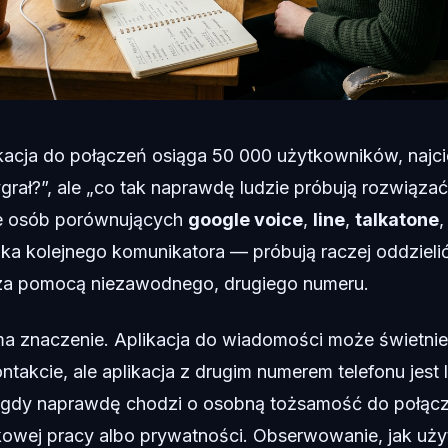
kacja do połączeń osiąga 50 000 użytkowników, najc
grał?”, ale „co tak naprawdę ludzie próbują rozwiązać
e osób porównujących
google voice
,
line
,
talkatone
ka kolejnego komunikatora — próbują raczej oddzielić
 za pomocą niezawodnego, drugiego numeru.
ma znaczenie. Aplikacja do wiadomości może świetni
takcie, ale aplikacja z drugim numerem telefonu jest
gdy naprawdę chodzi o osobną tożsamość do połącze
kowej pracy albo prywatności. Obserwowanie, jak uż