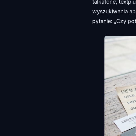
talkatone, textp
wyszukiwania apl
pytanie: „Czy po