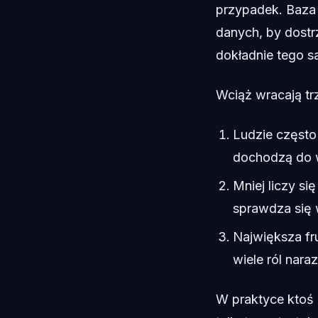
przypadek. Baza 
danych, by dost
dokładnie tego 
Wciąż wracają tr
Ludzie często 
dochodzą do 
Mniej liczy si
sprawdza się
Największa fru
wiele ról naraz
W praktyce ktoś