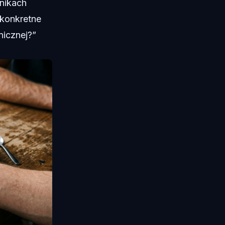
ynikach
 konkretne
nicznej?”