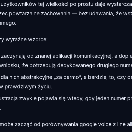
użytkowników tej wielkości po prostu daje wystarcz
rzec powtarzalne zachowania — bez udawania, że ws
samego.
zy wyraźne wzorce:
zaczynają od znanej aplikacji komunikacyjnej, a dopie
wniosku, że potrzebują dedykowanego drugiego nume
ę dla nich abstrakcyjne „za darmo”, a bardziej to, czy 
 w prawdziwym życiu.
stracja zwykle pojawia się wtedy, gdy jeden numer pr
.
 może zacząć od porównywania google voice z line a