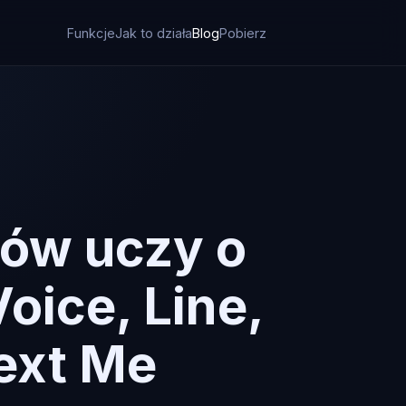
Funkcje
Jak to działa
Blog
Pobierz
ów uczy o
oice, Line,
Text Me