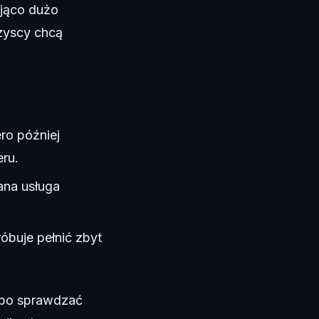
ająco dużo
zyscy chcą
ro później
ru.
dana usługa
óbuje pełnić zbyt
lbo sprawdzać