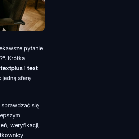
iekawsze pytanie
?”. Krótka
,
textplus
i
text
 jedną sferę
e sprawdzać się
 lepszym
ń, weryfikacji,
ytkownicy