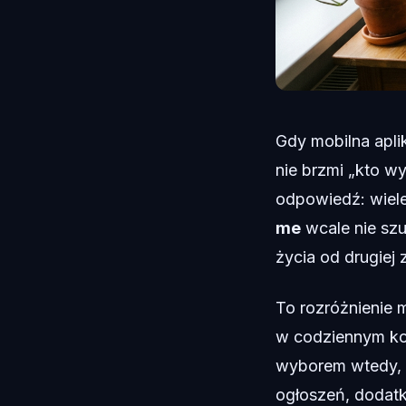
Gdy mobilna apli
nie brzmi „kto wy
odpowiedź: wiel
me
wcale nie szu
życia od drugiej
To rozróżnienie 
w codziennym kon
wyborem wtedy, 
ogłoszeń, dodat