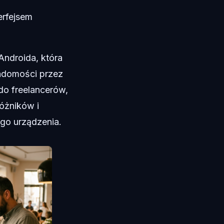
erfejsem
 Androida, która
iadomości przez
do freelancerów,
óżników i
ego urządzenia.