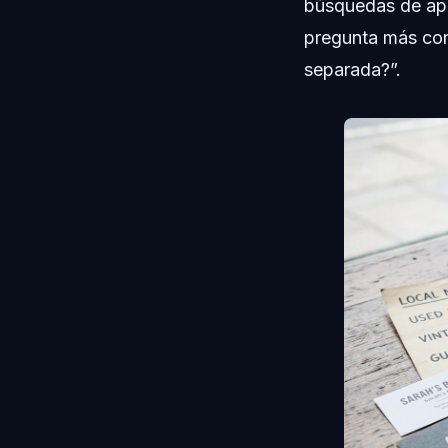
búsquedas de app
pregunta más con
separada?”.