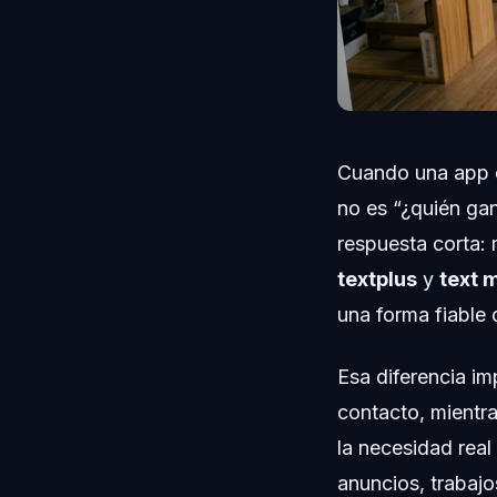
Cuando una app d
no es “¿quién gan
respuesta corta
textplus
y
text 
una forma fiable
Esa diferencia i
contacto, mientr
la necesidad real
anuncios, trabaj