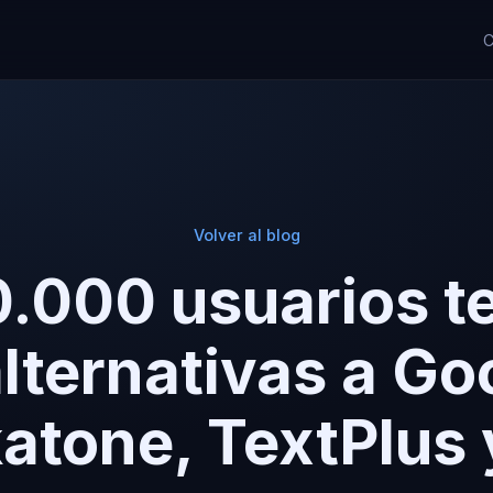
C
Volver al blog
0.000 usuarios t
alternativas a Go
katone, TextPlus