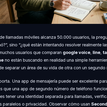
e llamadas móviles alcanza 50.000 usuarios, la pregu
ó?”, sino “¿qué están intentando resolver realmente la
: muchos usuarios que comparan
google voice
,
line
,
t
me
no están buscando en realidad una simple herramien
 de separar un área de su vida de otra con un segundo
mporta. Una app de mensajería puede ser excelente par
as que una app de segundo número de teléfono funci
 es tener una identidad separada para llamadas, verifi
os paralelos o privacidad. Observar cómo usan
Second