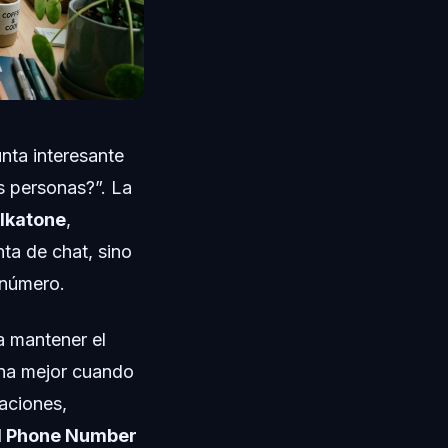
nta interesante
s personas?”. La
alkatone
,
ta de chat, sino
 número.
a mantener el
ona mejor cuando
caciones,
 Phone Number