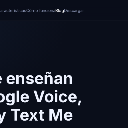
aracterísticas
Cómo funciona
Blog
Descargar
e enseñan
ogle Voice,
 y Text Me