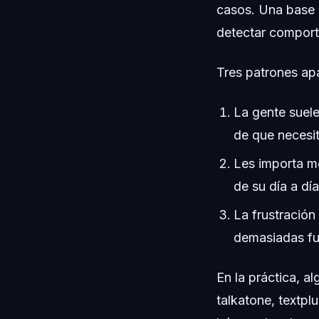
casos. Una base 
detectar comporta
Tres patrones ap
La gente suel
de que necesi
Les importa me
de su día a día
La frustració
demasiadas fu
En la práctica, 
talkatone, textp