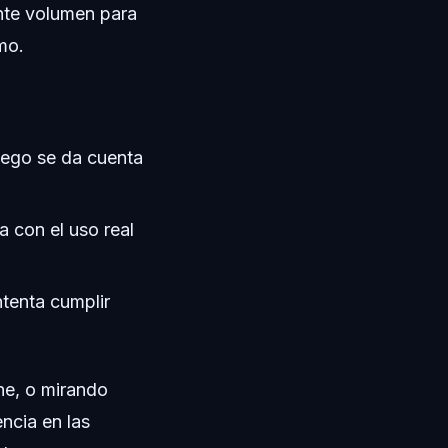
nte volumen para
mo.
uego se da cuenta
a con el uso real
tenta cumplir
ne, o mirando
ncia en las