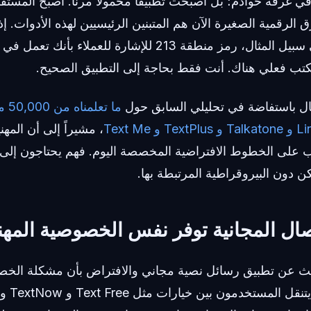
ي غرفة خوادم؛ بل أصبحت تطبيقاً محمولاً مرناً. أصبح المستق
ق الرقمية الصغيرة الآن هم المتبنين الرئيسيين لهذه الأدوات. إ
تواجد محلي — على سبيل المثال، رمز منطقة 213 للإشارة للع
ب فعلي هناك. أنت فقط بحاجة إلى التطبيق الصحيح.
قال باستفاضة في تحليلي السابق حول
ما 
، مشيراً إلى أن المهن
ب على الخطوط الافتراضية المخصصة اليوم. فهم يحتاجون إلى
 دون البيروقراطية المرتبطة بها.
صال المجانية توفر نفس الخصوصية المهن
حث عن تطبيق رسائل نصية مجاني والافتراض بأن مشكلة الخص