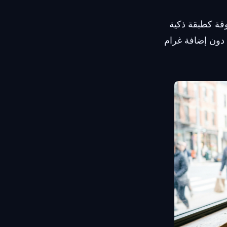
 رخيص من متجر قريب. تعمل خدمة هاتف VoIP الموثوقة كطبقة ذكية
ودة دون إضافة غرام