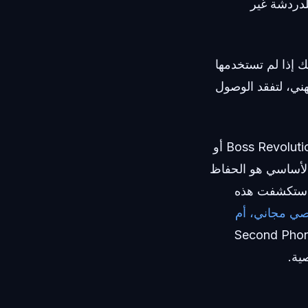
للدردشة غير
مك إذا لم تستخدمها
ني، لتفقد الوصول
علاوة على ذلك، عندما يقارن الناس منصات الاتصال مثل Zangi Messenger أو Boss Revolution أو
 الأساسي هو الحفاظ
د استكشفت هذه
ـ تطبيق نصي مجاني، أم
ه Second Phone Number DoCall