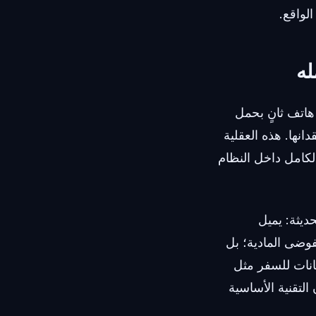
لواقع.
له
اتف ثانٍ بحمل
رة التي يسهل فقدانها. هذه العقلية
لماضي. اليوم، يعيش نظام هاتف VoIP الحديث بالكامل داخل النظام
ديثة: يميل
فوضى المادية؛ بل
انات للسفر مثل
التقنية الأساسية