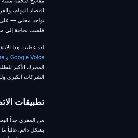
مفاتيح ضخمة مثبتة ف
اقتصاد المهام، والفر
فلست بحاجة إلى مكت
لقد غطيت هذا الانت
Google Voice و Line و Talkatone و TextPlus و Text Me
المحرك الأكبر للطل
الشركات الكبرى ولكن
تطبيقات الات
من المغري جداً الب