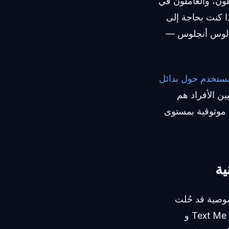
لون، والعاملون في
ذا كنت بحاجة إلى
ملاء بأنك تعمل في لوس أنجلوس —
تعلمناه من 50,000 مستخدم حول بدائل
يين الأفراد هم
 موثوقية بمستوى
ية
وصية قد حُلت
بشكل دائم. غالباً ما يتنقل المستخدمون بين خيارات مثل Text Free و TextNow و Text Me و