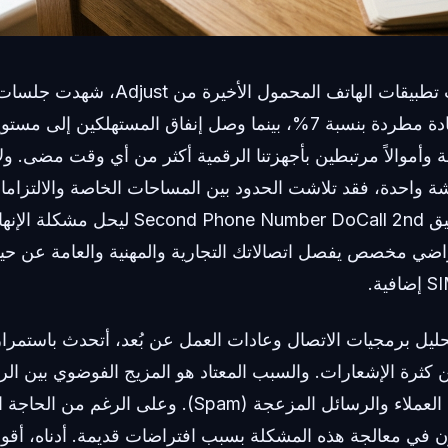
وفقاً لبيانات اتجاهات تطبيقات الهاتف المحمول
المحمول العالمية زيادة مطردة بنسبة 7%، بينما وصل إنفاق المستهلكي
ة وأموالاً مرتبطين بأجهزتنا الرقمية أكثر من أي وقت مضى. ولأن
شة واحدة، فقد تلاشت الحدود بين المساحات الخاصة والالتزام
شبه كامل. يأتي تطبيق one Number DoCall 2nd
اضي مخصص يفصل اتصالاتك التجارية والمهنية والعامة عن حي
ليل برمجيات الاتصال وعادات العمل عن بُعد، أتحدث باستمرار
كثرة الإشعارات. والسبب المعتاد هو المزيج الفوضوي بين الر
الشخصية ومكالمات العملاء والرسائل المزعجة (Spam). و
ون في معالجة هذه المشكلة بسبب افتراضات قديمة. أدناه، أقوم