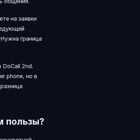
ь общения.
ете на заявки
следующей
. Нужна граница
 DoCall 2nd.
r phone, но в
 разница
м пользы?
 конкретной