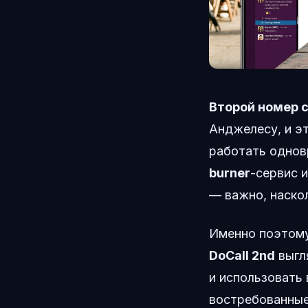
Второй номер с
Анджелесу, и э
работать однов
burner
-сервис 
— важно, наско
Именно поэтому
DoCall 2nd
выгл
и использовать
востребованные