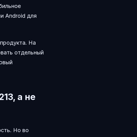
бильное
и Android для
продукта. На
овать отдельный
зовый
13, а не
сть. Но во