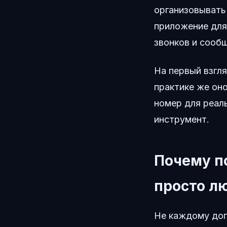
организовывать
приложение для
звонков и сообщ
На первый взгл
практике же он
номер для реаль
инструмент.
Почему по
просто л
Не каждому доп