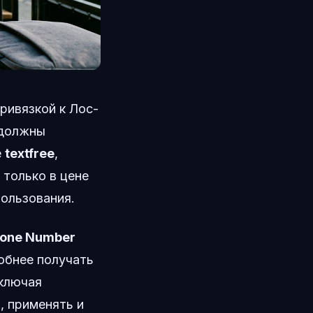
ривязкой к Лос-
 должны
е
textfree
,
 только в цене
пользования.
hone Number
обнее получать
включая
, применять и