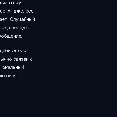
анизатору
Лос-Анджелесе,
тает. Случайный
рода нередко
ообщение.
идеей
burner
-
бычно связан с
 Локальный
актов и