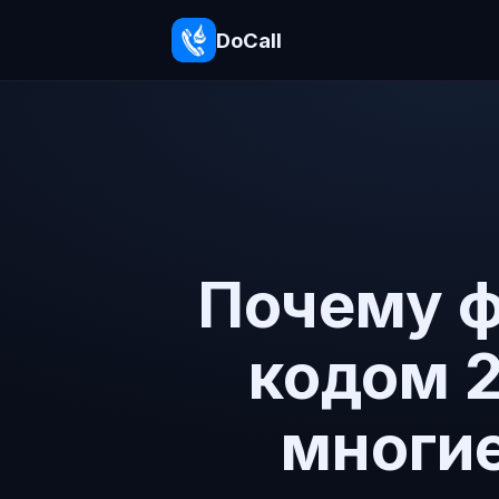
DoCall
Почему ф
кодом 2
многие