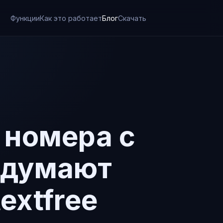
Функции
Как это работает
Блог
Скачать
 номера с
м думают
extfree