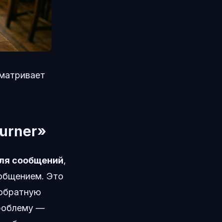
сматривает
urner»
ля сообщений
,
общением. Это
 обратную
роблему —