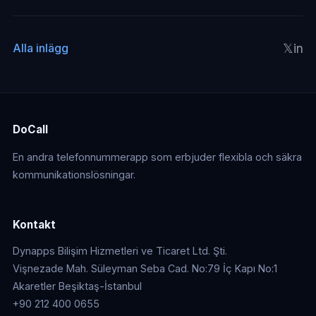
𝕏
in
Alla inlägg
DoCall
En andra telefonnummerapp som erbjuder flexibla och säkra
kommunikationslösningar.
Kontakt
Dynapps Bilişim Hizmetleri ve Ticaret Ltd. Şti.
Vişnezade Mah. Süleyman Seba Cad. No:79 İç Kapı No:1
Akaretler Beşiktaş-İstanbul
+90 212 400 0655