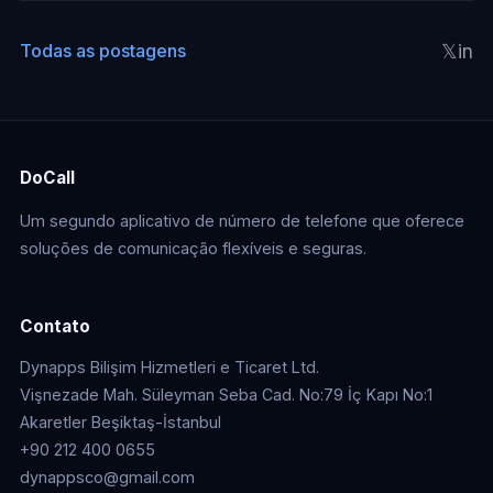
𝕏
in
Todas as postagens
DoCall
Um segundo aplicativo de número de telefone que oferece
soluções de comunicação flexíveis e seguras.
Contato
Dynapps Bilişim Hizmetleri e Ticaret Ltd.
Vişnezade Mah. Süleyman Seba Cad. No:79 İç Kapı No:1
Akaretler Beşiktaş-İstanbul
+90 212 400 0655
dynappsco@gmail.com