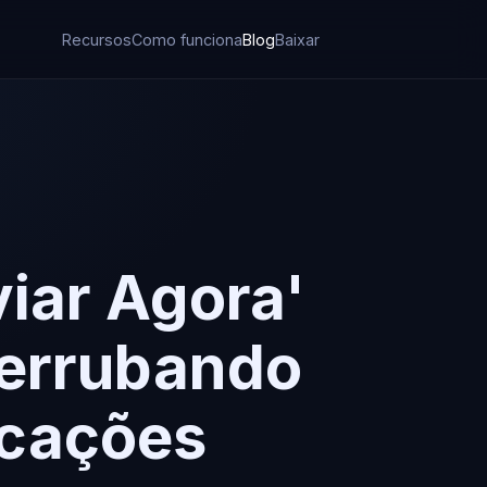
Recursos
Como funciona
Blog
Baixar
viar Agora'
Derrubando
icações