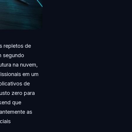
 repletos de
Um segundo
rutura na nuvem,
issionais em um
plicativos de
usto zero para
ckend que
tantemente as
ciais