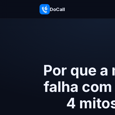
DoCall
Por que a 
falha com
4 mito