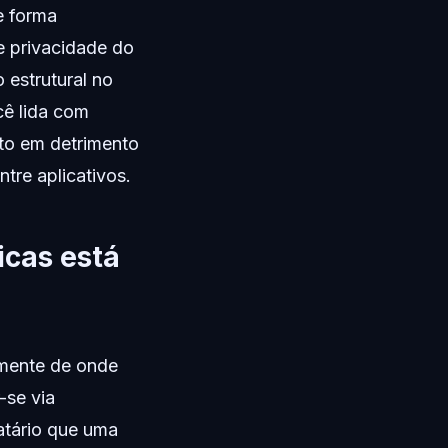
e forma
e privacidade do
 estrutural no
cê lida com
ato em detrimento
tre aplicativos.
icas está
mente de onde
-se via
atário que uma