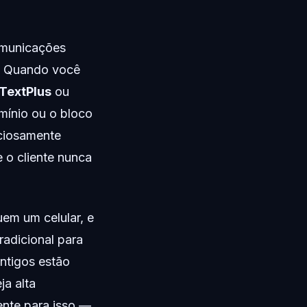
comunicações
s. Quando você
TextPlus
ou
mínio ou o bloco
nciosamente
 o cliente nunca
em um celular, e
adicional para
antigos estão
ja alta
ente para isso —