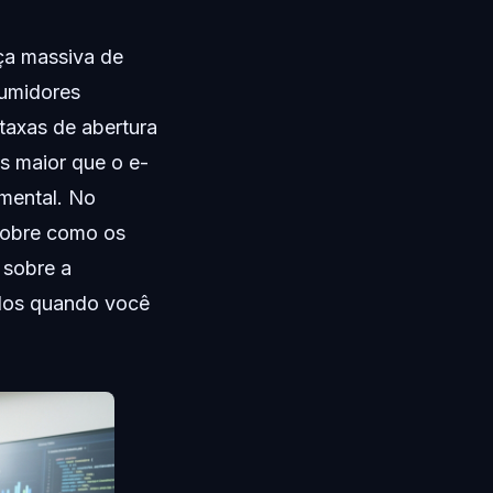
ça massiva de
umidores
taxas de abertura
 maior que o e-
mental. No
 sobre como os
 sobre a
dos quando você