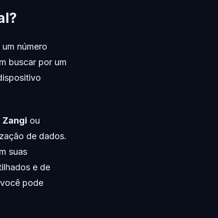
al?
re um número
am buscar por um
ispositivo
,
Zangi
ou
ização de dados.
am suas
tilhados e de
, você pode