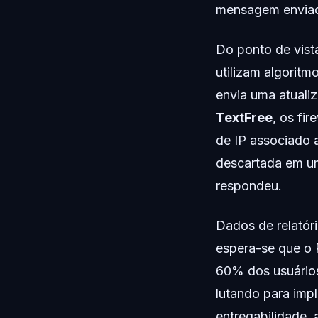
mensagem enviad
Do ponto de vist
utilizam algorit
envia uma atuali
TextFree
, os fi
de IP associado 
descartada em um
respondeu.
Dados de relatór
espera-se que o 
60% dos usuários 
lutando para imp
entregabilidade, 