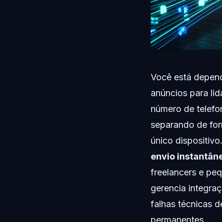
Você está depend
anúncios para li
número de telefon
separando de for
único dispositivo
envio instantân
freelancers e pe
gerencia integra
falhas técnicas 
permanentes.