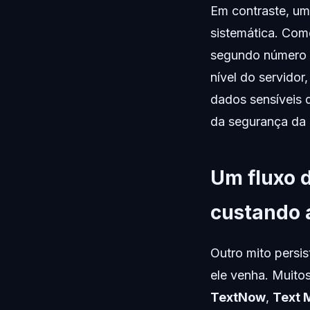
Em contraste, um
sistemática. Com
segundo número d
nível do servidor
dados sensíveis d
da segurança da i
Um fluxo 
custando a
Outro mito pers
ele venha. Muito
TextNow
,
Text 