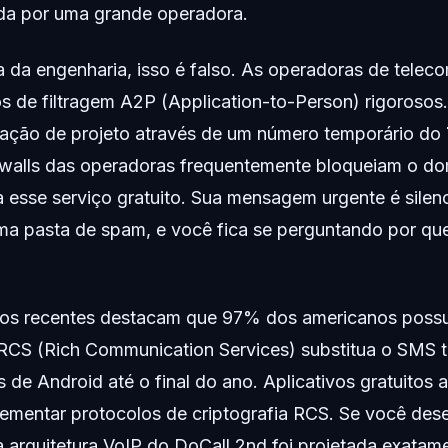
a por uma grande operadora.
a da engenharia, isso é falso. As operadoras de tele
mos de filtragem A2P (Application-to-Person) rigoroso
zação de projeto através de um número temporário do
rewalls das operadoras frequentemente bloqueiam o do
a esse serviço gratuito. Sua mensagem urgente é sile
a pasta de spam, e você fica se perguntando por que
ios recentes destacam que 97% dos americanos possu
RCS (Rich Communication Services) substitua o SMS tr
de Android até o final do ano. Aplicativos gratuitos 
lementar protocolos de criptografia RCS. Se você dese
a arquitetura VoIP do DoCall 2nd foi projetada exatam