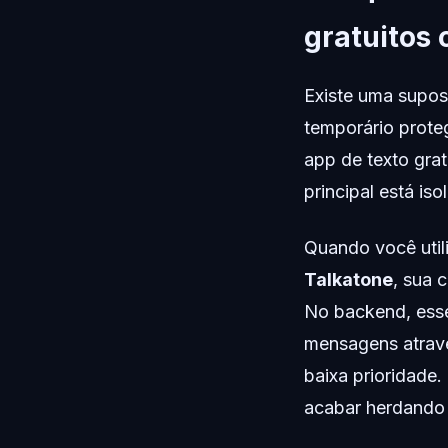
gratuitos
Existe uma supos
temporário prote
app de texto grat
principal está is
Quando você util
Talkatone
, sua 
No backend, esse
mensagens atravé
baixa prioridade
acabar herdando 