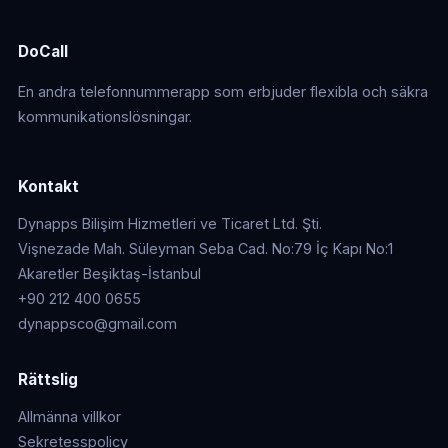
DoCall
En andra telefonnummerapp som erbjuder flexibla och säkra
kommunikationslösningar.
Kontakt
Dynapps Bilişim Hizmetleri ve Ticaret Ltd. Şti.
Vişnezade Mah. Süleyman Seba Cad. No:79 İç Kapı No:1
Akaretler Beşiktaş-İstanbul
+90 212 400 0655
dynappsco@gmail.com
Rättslig
Allmänna villkor
Sekretesspolicy