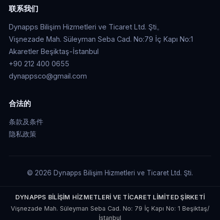
联系我们
Dynapps Bilişim Hizmetleri ve Ticaret Ltd. Şti。
Vişnezade Mah. Süleyman Seba Cad. No:79 İç Kapı No:1
Akaretler Beşiktaş-İstanbul
+90 212 400 0655
dynappsco@gmail.com
合法的
条款及条件
隐私政策
© 2026 Dynapps Bilişim Hizmetleri ve Ticaret Ltd. Şti.
DYNAPPS BİLİŞİM HİZMETLERİ VE TİCARET LİMİTED ŞİRKETİ
Vişnezade Mah. Süleyman Seba Cad. No: 79 İç Kapı No: 1 Beşiktaş/
İstanbul