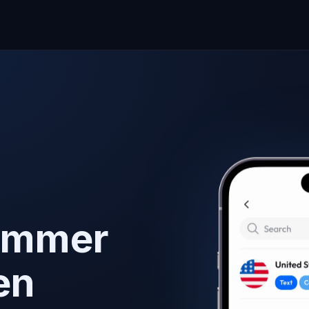
ummer
en