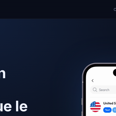
C
n
ue le